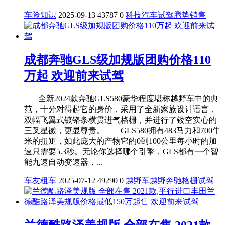
车险知识
2025-09-13
43787
0
科技
汽车
试驾
腾势
销售
成都奔驰GLS级加规版团购价格110
万起 欢迎前来试驾
全新2024款奔驰GLS580豪华程度堪称越野车中的典
范，十分对得起它的身价，采用了全新家族设计语言，
双幅飞翼式镀铬条横贯进气格栅，并进行了镂空实心的
三叉星徽，更显尊贵。 GLS580拥有483马力和700牛
米的扭矩，如此庞大的产物它的0到100公里每小时的加
速只需要5.3秒。无论你选择哪个引擎，GLS都有一个智
能九速自动变速器，...
车友租车
2025-07-12
49290
0
越野车
越野
奔驰
格栅
试驾