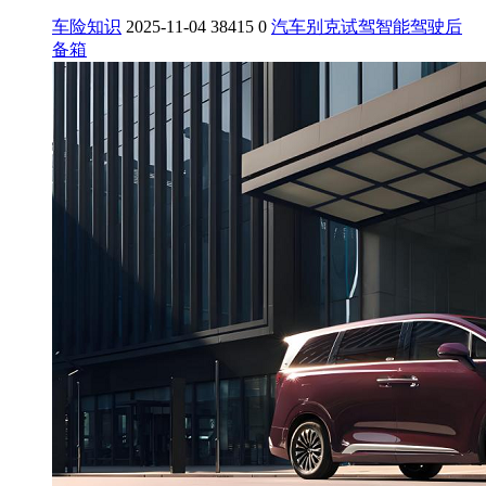
车险知识
2025-11-04
38415
0
汽车
别克
试驾
智能驾驶
后
备箱