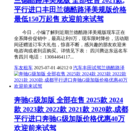
兰德酷路泽美规版 全部在售 2021款,
平行进口丰田兰德酷路泽美规版价格
最低150万起售 欢迎前来试驾
今日，小编了解到近期兰德酷路泽美规版现车正在
全系降价促销中，最高让利9万，现车限时降价，活动期
间还赠送订车大礼包，惊喜不断，感兴趣的朋友欢迎来
电咨询或者到店购买。详情见下表： 四川腾达东远名车
售四川 电话： 13084464117...
车友租车
2025-07-01
46212
0
汽车
丰田
试驾
兰德酷路泽
奔驰G级加版 全部在售 2025款 2024
款 2023款 2022款 2021款 2020款,成都
平行进口奔驰G级加版价格优惠40万
欢迎前来试驾