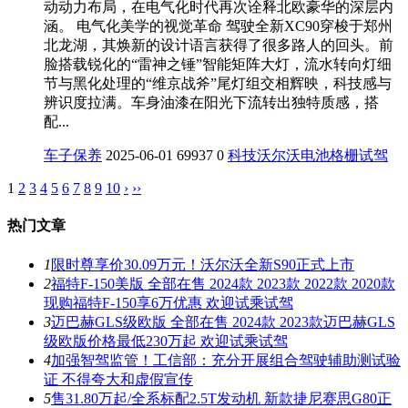
动动力布局，在电气化时代再次诠释北欧豪华的深层内
涵。 电气化美学的视觉革命 驾驶全新XC90穿梭于郑州
北龙湖，其焕新的设计语言获得了很多路人的回头。前
脸搭载锐化的“雷神之锤”智能矩阵大灯，流水转向灯细
节与黑化处理的“维京战斧”尾灯组交相辉映，科技感与
辨识度拉满。车身油漆在阳光下流转出独特质感，搭
配...
车子保养
2025-06-01
69937
0
科技
沃尔沃
电池
格栅
试驾
1
2
3
4
5
6
7
8
9
10
›
››
热门文章
1
限时尊享价30.09万元！沃尔沃全新S90正式上市
2
福特F-150美版 全部在售 2024款 2023款 2022款 2020款
现购福特F-150享6万优惠 欢迎试乘试驾
3
迈巴赫GLS级欧版 全部在售 2024款 2023款迈巴赫GLS
级欧版价格最低230万起 欢迎试乘试驾
4
加强智驾监管！工信部：充分开展组合驾驶辅助测试验
证 不得夸大和虚假宣传
5
售31.80万起/全系标配2.5T发动机 新款捷尼赛思G80正