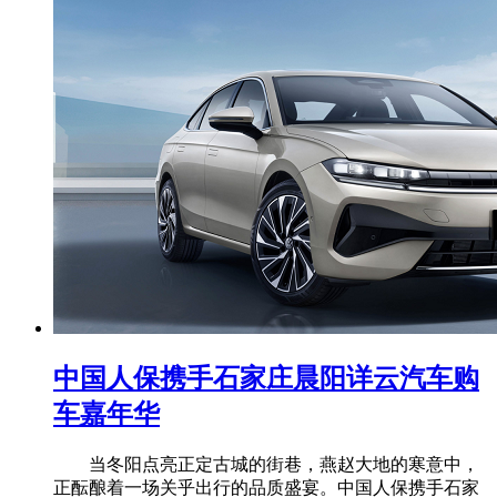
中国人保携手石家庄晨阳详云汽车购
车嘉年华
当冬阳点亮正定古城的街巷，燕赵大地的寒意中，
正酝酿着一场关乎出行的品质盛宴。中国人保携手石家