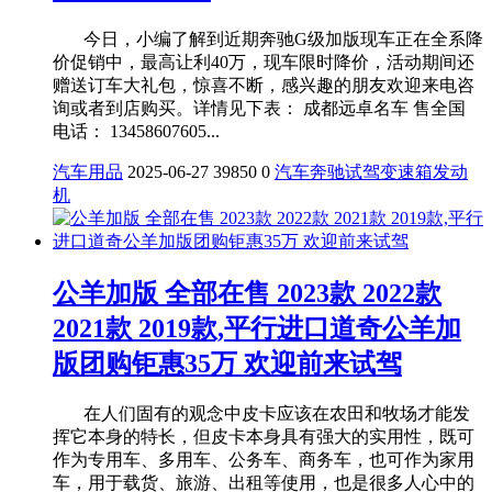
今日，小编了解到近期奔驰G级加版现车正在全系降
价促销中，最高让利40万，现车限时降价，活动期间还
赠送订车大礼包，惊喜不断，感兴趣的朋友欢迎来电咨
询或者到店购买。详情见下表： 成都远卓名车 售全国
电话： 13458607605...
汽车用品
2025-06-27
39850
0
汽车
奔驰
试驾
变速箱
发动
机
公羊加版 全部在售 2023款 2022款
2021款 2019款,平行进口道奇公羊加
版团购钜惠35万 欢迎前来试驾
在人们固有的观念中皮卡应该在农田和牧场才能发
挥它本身的特长，但皮卡本身具有强大的实用性，既可
作为专用车、多用车、公务车、商务车，也可作为家用
车，用于载货、旅游、出租等使用，也是很多人心中的