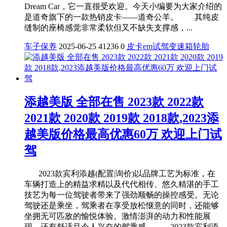
Dream Car，它一直很受欢迎。今天小编要为大家介绍的
是道奇旗下的一款热销皮卡——道奇公羊。 其纯皮
缝制的座椅感觉非常柔软但又不缺失支撑感，...
车子保养
2025-06-25
41236
0
皮卡
em
试驾
变速箱
轮胎
添越美版 全部在售 2023款 2022款
2021款 2020款 2019款 2018款,2023添
越美版价格最高优惠60万 欢迎上门试
驾
2023款宾利添越(配置|询价)以品牌工艺为标准，在
车辆打造上的精益求精以及代代相传、悠久精湛的手工
技艺为每一位驾驶者带来了强劲顺畅的操控感受。无论
驾驶还是乘坐，驾乘者在享受放松惬意的同时，还能够
坐拥无可匹敌的愉悦体验。激情澎湃的动力和性能展
现，还有舒适且令人兴奋的驾乘感。 2023款宾利添