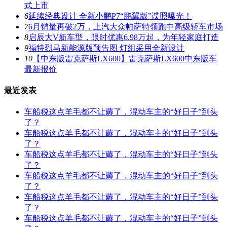
式上市
6
延续经典设计 全新小鹏P7“鹏翼版”谍照曝光！
7
6月销量再破2万，上汽大众帕萨特领跑中高级轿车市场
8
启辰大V新车型，限时优惠6.98万起，为年轻家庭打造
9
福特烈马新能源版预告图 灯组采用全新设计
10
【中东版雷克萨斯LX600】雷克萨斯LX600中东版车
最新报价
最近发表
车船税这点羊毛都不让薅了，混动车主的“好日子”到头
了？
车船税这点羊毛都不让薅了，混动车主的“好日子”到头
了？
车船税这点羊毛都不让薅了，混动车主的“好日子”到头
了？
车船税这点羊毛都不让薅了，混动车主的“好日子”到头
了？
车船税这点羊毛都不让薅了，混动车主的“好日子”到头
了？
车船税这点羊毛都不让薅了，混动车主的“好日子”到头