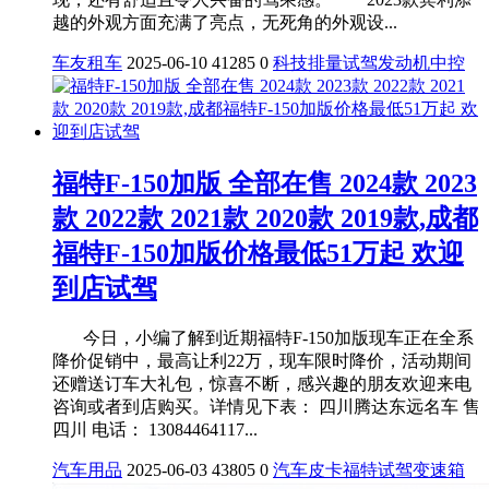
越的外观方面充满了亮点，无死角的外观设...
车友租车
2025-06-10
41285
0
科技
排量
试驾
发动机
中控
福特F-150加版 全部在售 2024款 2023
款 2022款 2021款 2020款 2019款,成都
福特F-150加版价格最低51万起 欢迎
到店试驾
今日，小编了解到近期福特F-150加版现车正在全系
降价促销中，最高让利22万，现车限时降价，活动期间
还赠送订车大礼包，惊喜不断，感兴趣的朋友欢迎来电
咨询或者到店购买。详情见下表： 四川腾达东远名车 售
四川 电话： 13084464117...
汽车用品
2025-06-03
43805
0
汽车
皮卡
福特
试驾
变速箱