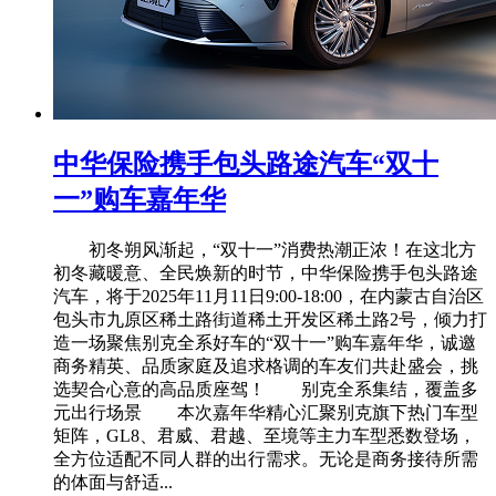
中华保险携手包头路途汽车“双十
一”购车嘉年华
初冬朔风渐起，“双十一”消费热潮正浓！在这北方
初冬藏暖意、全民焕新的时节，中华保险携手包头路途
汽车，将于2025年11月11日9:00-18:00，在内蒙古自治区
包头市九原区稀土路街道稀土开发区稀土路2号，倾力打
造一场聚焦别克全系好车的“双十一”购车嘉年华，诚邀
商务精英、品质家庭及追求格调的车友们共赴盛会，挑
选契合心意的高品质座驾！ 别克全系集结，覆盖多
元出行场景 本次嘉年华精心汇聚别克旗下热门车型
矩阵，GL8、君威、君越、至境等主力车型悉数登场，
全方位适配不同人群的出行需求。无论是商务接待所需
的体面与舒适...