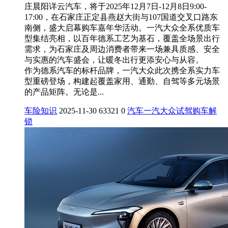
庄晨阳详云汽车，将于2025年12月7日-12月8日9:00-
17:00，在石家庄正定县燕赵大街与107国道交叉口路东
南侧，盛大启幕购车嘉年华活动。一汽大众全系优质车
型集结亮相，以百年德系工艺为基石，覆盖全场景出行
需求，为石家庄及周边消费者带来一场兼具质感、安全
与实惠的汽车盛会，让暖冬出行更添安心与从容。
作为德系汽车的标杆品牌，一汽大众此次携全系实力车
型重磅登场，构建起覆盖家用、通勤、自驾等多元场景
的产品矩阵。无论是...
车险知识
2025-11-30
63321
0
汽车
一汽大众
试驾
购车
解
锁