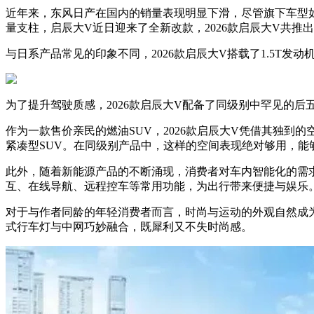
近年来，东风日产在国内的销量表现明显下滑，尽管旗下车型
量支柱，启辰大V近日迎来了全新改款，2026款启辰大V共推
与日系产品常见的印象不同，2026款启辰大V搭载了1.5T发
为了提升驾驶质感，2026款启辰大V配备了同级别中罕见的
作为一款售价亲民的燃油SUV，2026款启辰大V凭借其独到的空
紧凑型SUV。在同级别产品中，这样的空间表现绝对够用，能
此外，随着新能源产品的不断涌现，消费者对车内智能化的需求日
互、在线导航、远程控车等常用功能，为出行带来便捷与娱乐
对于与作者同龄的年轻消费者而言，时尚与运动的外观自然成为选
式行车灯与中网巧妙融合，既犀利又不失时尚感。