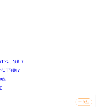
”低于预期？
座