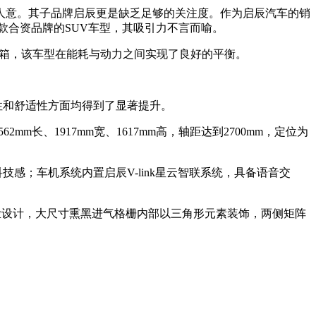
人意。其子品牌启辰更是缺乏足够的关注度。作为启辰汽车的销
一款合资品牌的SUV车型，其吸引力不言而喻。
合变速箱，该车型在能耗与动力之间实现了良好的平衡。
性和舒适性方面均得到了显著提升。
长、1917mm宽、1617mm高，轴距达到2700mm，定位为
感；车机系统内置启辰V-link星云智联系统，具备语音交
y前脸设计，大尺寸熏黑进气格栅内部以三角形元素装饰，两侧矩阵