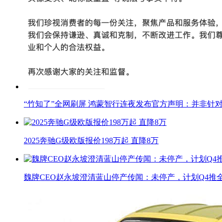
“竹知了”全网刷屏 鸿蒙智行连夜发布官方声明：并非针
2025奔驰G级欧版报价198万起 直降8万
魏牌CEO赵永坡澄清蓝山停产传闻：未停产，计划Q4推