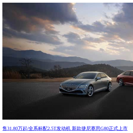
售31.80万起/全系标配2.5T发动机 新款捷尼赛思G80正式上市