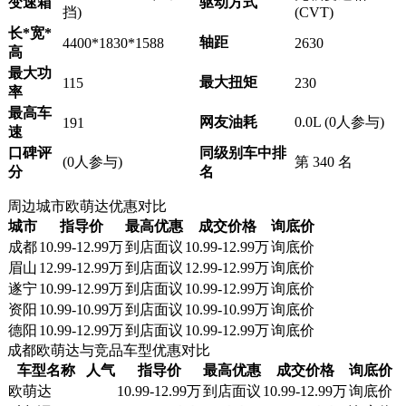
变速箱
驱动方式
挡)
(CVT)
长*宽*
轴距
4400*1830*1588
2630
高
最大功
最大扭矩
115
230
率
最高车
网友油耗
0.0L (0人参与)
191
速
口碑评
同级别车中排
(0人参与)
第 340 名
分
名
周边城市欧萌达优惠对比
城市
指导价
最高优惠
成交价格
询底价
成都
10.99-12.99万
到店面议
10.99-12.99万
询底价
眉山
12.99-12.99万
到店面议
12.99-12.99万
询底价
遂宁
10.99-12.99万
到店面议
10.99-12.99万
询底价
资阳
10.99-10.99万
到店面议
10.99-10.99万
询底价
德阳
10.99-12.99万
到店面议
10.99-12.99万
询底价
成都欧萌达与竞品车型优惠对比
车型名称
人气
指导价
最高优惠
成交价格
询底价
欧萌达
10.99-12.99万
到店面议
10.99-12.99万
询底价