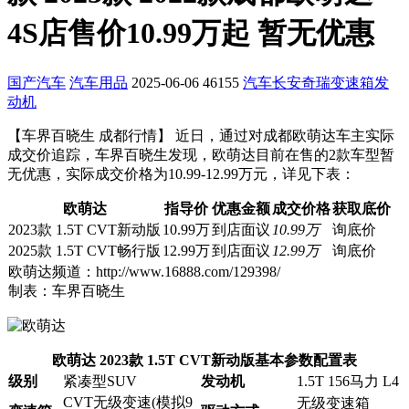
4S店售价10.99万起 暂无优惠
国产汽车
汽车用品
2025-06-06
46155
汽车
长安
奇瑞
变速箱
发
动机
【车界百晓生 成都行情】 近日，通过对成都欧萌达车主实际
成交价追踪，车界百晓生发现，欧萌达目前在售的2款车型暂
无优惠，实际成交价格为10.99-12.99万元，详见下表：
欧萌达
指导价
优惠金额
成交价格
获取底价
2023款 1.5T CVT新动版
10.99万
到店面议
10.99万
询底价
2025款 1.5T CVT畅行版
12.99万
到店面议
12.99万
询底价
欧萌达频道：http://www.16888.com/129398/
制表：车界百晓生
欧萌达 2023款 1.5T CVT新动版基本参数配置表
级别
紧凑型SUV
发动机
1.5T 156马力 L4
CVT无级变速(模拟9
无级变速箱