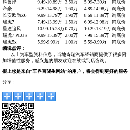
科鲁泽
9.49-10.89万
3.50万
5.99-7.39万
询底价
帝豪
6.29-14.98万
1.60万
4.89-14.98万
询底价
长安欧尚Z6
9.99-13.79万
1.90万
8.69-11.89万
询底价
瑞虎7
7.49-13.99万
1.50万
6.99-12.98万
询底价
星途追风
10.99-15.28万
0.70万
10.29-13.19万
询底价
瑞虎7 PLUS
9.99-15.39万
2.00万
7.99-15.39万
询底价
瑞虎5x
5.99-9.99万
1.00万
5.59-9.99万
询底价
编辑点评：
以上为车型资料信息，当地奇瑞汽车经销商提供了很多附
加增值性服务，感兴趣的朋友欢迎在线或到店咨询。
报上您是来自“车界百晓生网站”的用户，将会得到更好的服务
分享：