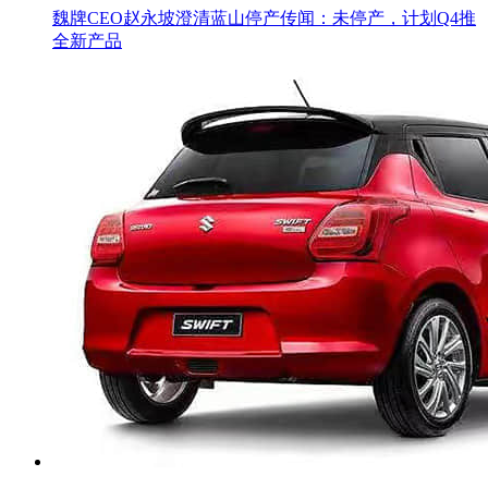
魏牌CEO赵永坡澄清蓝山停产传闻：未停产，计划Q4推
全新产品