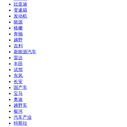
比亚迪
变速箱
发动机
能源
格栅
奔驰
越野
吉利
新能源汽车
雷达
丰田
试驾
东风
长安
国产车
宝马
奥迪
越野车
银河
汽车产业
特斯拉