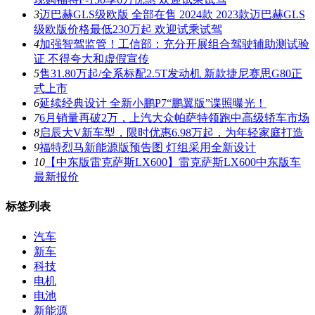
3
迈巴赫GLS级欧版 全部在售 2024款 2023款迈巴赫GLS
级欧版价格最低230万起 欢迎试乘试驾
4
加强智驾监管！工信部：充分开展组合驾驶辅助测试验
证 不得夸大和虚假宣传
5
售31.80万起/全系标配2.5T发动机 新款捷尼赛思G80正
式上市
6
延续经典设计 全新小鹏P7“鹏翼版”谍照曝光！
7
6月销量再破2万，上汽大众帕萨特领跑中高级轿车市场
8
启辰大V新车型，限时优惠6.98万起，为年轻家庭打造
9
福特烈马新能源版预告图 灯组采用全新设计
10
【中东版雷克萨斯LX600】雷克萨斯LX600中东版车
最新报价
标签列表
汽车
新车
科技
电机
电池
新能源