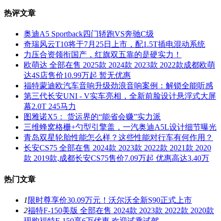
热评文章
奥迪A5 Sportback四门轿跑VS奔驰C级
奇瑞风云T10将于7月25日上市，配1.5T插电混动系统
力压合资领衔国产，红旗双五靠的是硬实力！
欧萌达 全部在售 2025款 2024款 2023款 2022款成都欧萌
达4S店售价10.99万起 暂无优惠
福特蒙迪欧汽车音响升级劲浪音响案例：解锁全能听感
第三代长安UNI - V实车亮相，全新前脸设计悬浮式大屏
幕2.0T 245马力
图雅诺X5： 货运界的“能省会赚”实力派
三维蜂窝格栅+勺型引擎盖，一汽奥迪A5L设计细节曝光
青岛双星轮胎性能怎么样？这些性能对行车有何作用？
长安CS75 全部在售 2024款 2023款 2022款 2021款 2020
款 2019款,成都长安CS75售价7.09万起 优惠高达3.40万
热门文章
1
限时尊享价30.09万元！沃尔沃全新S90正式上市
2
福特F-150美版 全部在售 2024款 2023款 2022款 2020款
现购福特F-150享6万优惠 欢迎试乘试驾