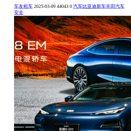
车友租车
2025-03-09
44043
0
汽车
比亚迪
新车
丰田
汽车
安全