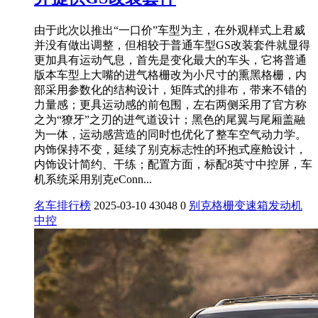
由于此次以推出“一口价”车型为主，在外观样式上君威
并没有做出调整，但相较于普通车型GS改装套件就显得
更加具有运动气息，首先是变化最大的车头，它将普通
版本车型上大嘴的进气格栅改为小尺寸的熏黑格栅，内
部采用参数化的结构设计，矩阵式的排布，带来不错的
力量感；更具运动感的前包围，左右两侧采用了官方称
之为“獠牙”之刃的进气道设计；黑色的尾翼与尾厢盖融
为一体，运动感营造的同时也优化了整车空气动力学。
内饰保持不变，延续了别克标志性的环抱式座舱设计，
内饰设计简约、干练；配置方面，标配8英寸中控屏，车
机系统采用别克eConn...
名车排行榜
2025-03-10
43048
0
别克
格栅
变速箱
发动机
中控