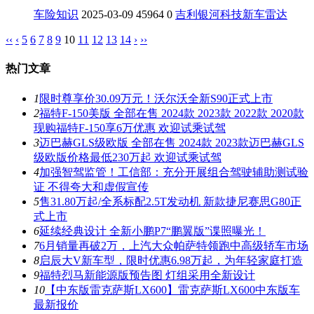
车险知识
2025-03-09
45964
0
吉利
银河
科技
新车
雷达
‹‹
‹
5
6
7
8
9
10
11
12
13
14
›
››
热门文章
1
限时尊享价30.09万元！沃尔沃全新S90正式上市
2
福特F-150美版 全部在售 2024款 2023款 2022款 2020款
现购福特F-150享6万优惠 欢迎试乘试驾
3
迈巴赫GLS级欧版 全部在售 2024款 2023款迈巴赫GLS
级欧版价格最低230万起 欢迎试乘试驾
4
加强智驾监管！工信部：充分开展组合驾驶辅助测试验
证 不得夸大和虚假宣传
5
售31.80万起/全系标配2.5T发动机 新款捷尼赛思G80正
式上市
6
延续经典设计 全新小鹏P7“鹏翼版”谍照曝光！
7
6月销量再破2万，上汽大众帕萨特领跑中高级轿车市场
8
启辰大V新车型，限时优惠6.98万起，为年轻家庭打造
9
福特烈马新能源版预告图 灯组采用全新设计
10
【中东版雷克萨斯LX600】雷克萨斯LX600中东版车
最新报价