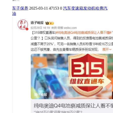
车子保养
2025-03-11
47153
0
汽车
变速箱
发动机
哈弗
汽
油