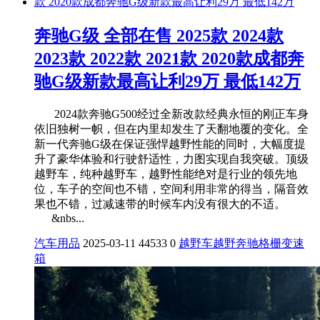
奔驰G级 全部在售 2025款 2024款
2023款 2022款 2021款 2020款成都奔
驰G级新款最高让利29万 最低142万
2024款奔驰G500经过全新改款经典永恒的刚正车身
依旧独树一帜，但在内里却发生了天翻地覆的变化。全
新一代奔驰G级在保证强悍越野性能的同时，大幅度提
升了豪华体验和行驶舒适性，力图实现自我突破。顶级
越野车，纯种越野车，越野性能绝对是行业的领先地
位，车子的空间也不错，空间利用非常的得当，隔音效
果也不错，过减速带的时候车内没有很大的不适。
&nbs...
汽车用品
2025-03-11
44533
0
越野车
越野
奔驰
格栅
变速
箱