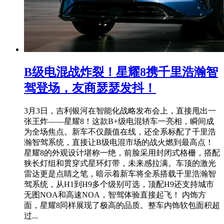
B级电混战炸裂！星耀8携千里浩瀚智
驾登场，友商瑟瑟发抖！
​3月3日，吉利银河在智能化战略发布会上，直接甩出一
张王炸——星耀8！这款B+级电混轿车一亮相，瞬间成
为全场焦点。新车不仅颜值在线，还全系标配了千里浩
瀚智驾系统，直接让B级电混市场的战火燃到最高点！
星耀8的外观设计堪称一绝，前脸采用封闭式格栅，搭配
狭长灯组和贯穿式星环灯带，未来感拉满。车顶的激光
雷达更是点睛之笔，暗示着新车将全系搭载千里浩瀚智
驾系统，从H1到H9多个级别可选，顶配H9还支持城市
无图NOA和高速NOA，智驾体验直接起飞！ 内饰方
面，星耀8同样展现了极高的品质。整车内饰软包面积超
过...