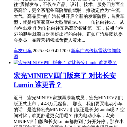
往”震撼发布，不仅在产品、设计、技术、服务四方面全
系高阶，更全系配备高阶智能驾驶，推动定位为“主流、
大气、高品质”的广汽传祺开启全新的发展阶段，首发车
型，就是精英家庭中大型智能SUV——传祺向往S7。 从
向往出发 作为传祺向往车系高阶智能第一车，传祺向往
S7的诞生就源自对美好出行的向往。正如广汽集团执委
会委员、品牌营销领域负责人黄永...
车友租车
2025-03-09
42170
0
新车
广汽传祺
雷达
徐闻
能
源
宏光MINIEV四门版来了 对比长安
Lumin 谁更香？
近日，宏光MINIEV家族再添新成员，宏光MINIEV四门
版正式上市，4.48万元起售。 那么，我们要买电动小车
的话，是选择宏光MINIEV四门版还是长安Lumin呢？ 空
间对比，谁更舒适更实用呢？ 作为电动小车，宏光
MINIEV四门版和长安Lumin都做到了好开好停，那在小