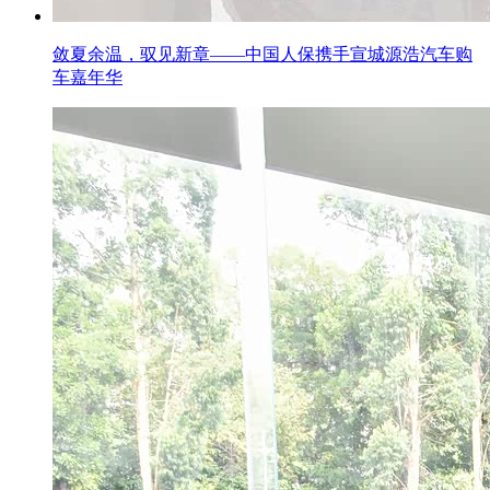
敛夏余温，驭见新章——中国人保携手宣城源浩汽车购
车嘉年华