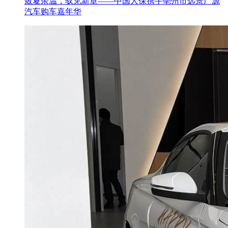
敛夏余温，驭见新章——中国人保携手亳州市远景广源
汽车购车嘉年华