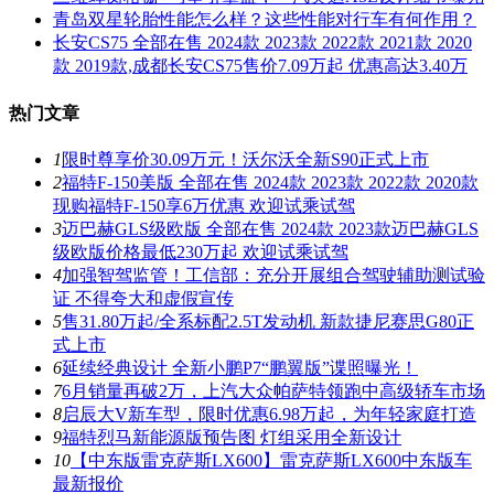
青岛双星轮胎性能怎么样？这些性能对行车有何作用？
长安CS75 全部在售 2024款 2023款 2022款 2021款 2020
款 2019款,成都长安CS75售价7.09万起 优惠高达3.40万
热门文章
1
限时尊享价30.09万元！沃尔沃全新S90正式上市
2
福特F-150美版 全部在售 2024款 2023款 2022款 2020款
现购福特F-150享6万优惠 欢迎试乘试驾
3
迈巴赫GLS级欧版 全部在售 2024款 2023款迈巴赫GLS
级欧版价格最低230万起 欢迎试乘试驾
4
加强智驾监管！工信部：充分开展组合驾驶辅助测试验
证 不得夸大和虚假宣传
5
售31.80万起/全系标配2.5T发动机 新款捷尼赛思G80正
式上市
6
延续经典设计 全新小鹏P7“鹏翼版”谍照曝光！
7
6月销量再破2万，上汽大众帕萨特领跑中高级轿车市场
8
启辰大V新车型，限时优惠6.98万起，为年轻家庭打造
9
福特烈马新能源版预告图 灯组采用全新设计
10
【中东版雷克萨斯LX600】雷克萨斯LX600中东版车
最新报价