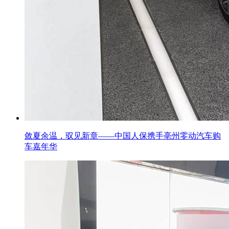
敛夏余温，驭见新章——中国人保携手亳州零动汽车购
车嘉年华