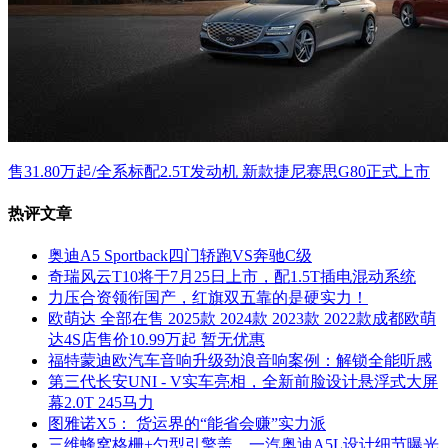
售31.80万起/全系标配2.5T发动机 新款捷尼赛思G80正式上市
热评文章
奥迪A5 Sportback四门轿跑VS奔驰C级
奇瑞风云T10将于7月25日上市，配1.5T插电混动系统
力压合资领衔国产，红旗双五靠的是硬实力！
欧萌达 全部在售 2025款 2024款 2023款 2022款成都欧萌
达4S店售价10.99万起 暂无优惠
福特蒙迪欧汽车音响升级劲浪音响案例：解锁全能听感
第三代长安UNI - V实车亮相，全新前脸设计悬浮式大屏
幕2.0T 245马力
图雅诺X5： 货运界的“能省会赚”实力派
三维蜂窝格栅+勺型引擎盖，一汽奥迪A5L设计细节曝光