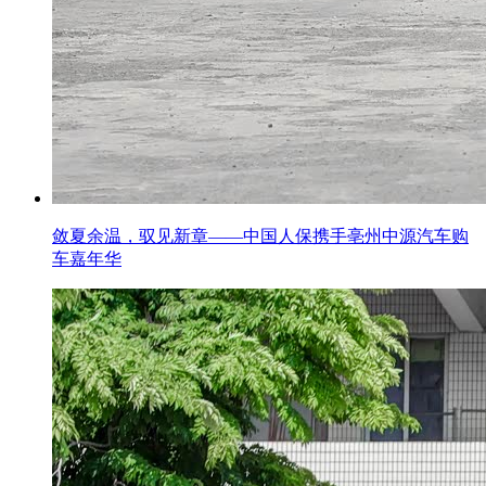
敛夏余温，驭见新章——中国人保携手亳州中源汽车购
车嘉年华