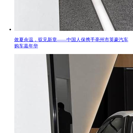
敛夏余温，驭见新章——中国人保携手亳州市英豪汽车
购车嘉年华