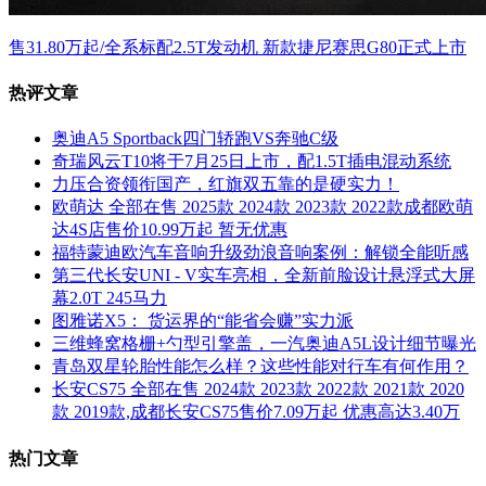
售31.80万起/全系标配2.5T发动机 新款捷尼赛思G80正式上市
热评文章
奥迪A5 Sportback四门轿跑VS奔驰C级
奇瑞风云T10将于7月25日上市，配1.5T插电混动系统
力压合资领衔国产，红旗双五靠的是硬实力！
欧萌达 全部在售 2025款 2024款 2023款 2022款成都欧萌
达4S店售价10.99万起 暂无优惠
福特蒙迪欧汽车音响升级劲浪音响案例：解锁全能听感
第三代长安UNI - V实车亮相，全新前脸设计悬浮式大屏
幕2.0T 245马力
图雅诺X5： 货运界的“能省会赚”实力派
三维蜂窝格栅+勺型引擎盖，一汽奥迪A5L设计细节曝光
青岛双星轮胎性能怎么样？这些性能对行车有何作用？
长安CS75 全部在售 2024款 2023款 2022款 2021款 2020
款 2019款,成都长安CS75售价7.09万起 优惠高达3.40万
热门文章