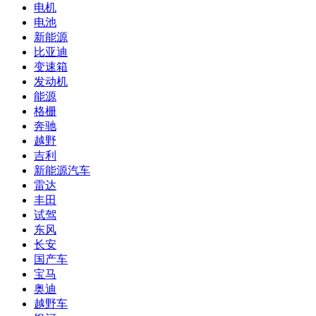
电机
电池
新能源
比亚迪
变速箱
发动机
能源
格栅
奔驰
越野
吉利
新能源汽车
雷达
丰田
试驾
东风
长安
国产车
宝马
奥迪
越野车