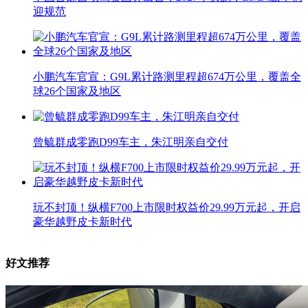
迎规范
小鹏汽车官宣：G9L累计路测里程超674万公里，覆盖全
球26个国家及地区
曾毓群成零跑D99车主，朱江明亲自交付
玩不封顶！纵横F700上市限时权益价29.99万元起，开启
豪华越野皮卡新时代
好文推荐