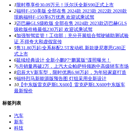
1
限时尊享价30.09万元！沃尔沃全新S90正式上市
2
福特F-150美版 全部在售 2024款 2023款 2022款 2020款
现购福特F-150享6万优惠 欢迎试乘试驾
3
迈巴赫GLS级欧版 全部在售 2024款 2023款迈巴赫GLS
级欧版价格最低230万起 欢迎试乘试驾
4
加强智驾监管！工信部：充分开展组合驾驶辅助测试验
证 不得夸大和虚假宣传
5
售31.80万起/全系标配2.5T发动机 新款捷尼赛思G80正
式上市
6
延续经典设计 全新小鹏P7“鹏翼版”谍照曝光！
7
6月销量再破2万，上汽大众帕萨特领跑中高级轿车市场
8
启辰大V新车型，限时优惠6.98万起，为年轻家庭打造
9
福特烈马新能源版预告图 灯组采用全新设计
10
【中东版雷克萨斯LX600】雷克萨斯LX600中东版车
最新报价
标签列表
汽车
新车
科技