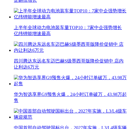
企翻倍增长
上半年全球动力电池装车量TOP10：7家中企强势增长
亿纬锂能增速最高
四川腾达东远名车迈巴赫S级墨西哥版降价促销中 店内
让利达6万元
华为智选享界G9预售火爆，24小时订单破万，43.98万起
售
中国首部自动驾驶国标出台，2027年实施，L3/L4级车辆