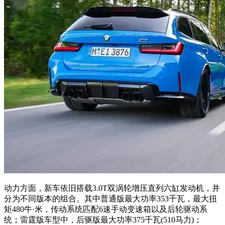
动力方面，新车依旧搭载3.0T双涡轮增压直列六缸发动机，并
分为不同版本的组合。其中普通版最大功率353千瓦，最大扭
矩480牛·米，传动系统匹配6速手动变速箱以及后轮驱动系
统；雷霆版车型中，后驱版最大功率375千瓦(510马力)；