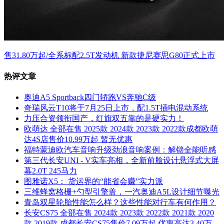
售31.80万起/全系标配2.5T发动机 新款捷尼赛思G80正式上市
热评文章
奥迪A5 Sportback四门轿跑VS奔驰C级
奇瑞风云T10将于7月25日上市，配1.5T插电混动系统
力压合资领衔国产，红旗双五靠的是硬实力！
欧萌达 全部在售 2025款 2024款 2023款 2022款成都欧萌
达4S店售价10.99万起 暂无优惠
福特蒙迪欧汽车音响升级劲浪音响案例：解锁全能听感
第三代长安UNI - V实车亮相，全新前脸设计悬浮式大屏
幕2.0T 245马力
图雅诺X5： 货运界的“能省会赚”实力派
三维蜂窝格栅+勺型引擎盖，一汽奥迪A5L设计细节曝光
青岛双星轮胎性能怎么样？这些性能对行车有何作用？
长安CS75 全部在售 2024款 2023款 2022款 2021款 2020
款 2019款,成都长安CS75售价7.09万起 优惠高达3.40万