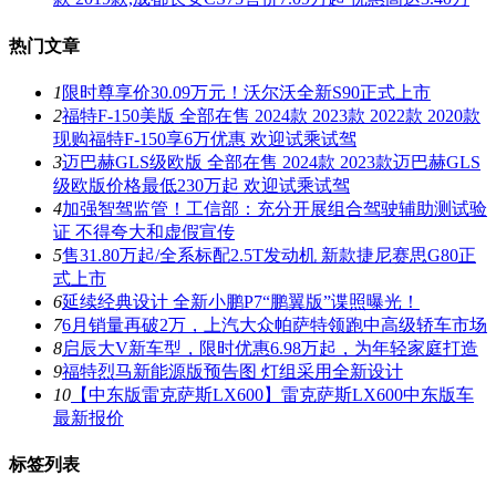
热门文章
1
限时尊享价30.09万元！沃尔沃全新S90正式上市
2
福特F-150美版 全部在售 2024款 2023款 2022款 2020款
现购福特F-150享6万优惠 欢迎试乘试驾
3
迈巴赫GLS级欧版 全部在售 2024款 2023款迈巴赫GLS
级欧版价格最低230万起 欢迎试乘试驾
4
加强智驾监管！工信部：充分开展组合驾驶辅助测试验
证 不得夸大和虚假宣传
5
售31.80万起/全系标配2.5T发动机 新款捷尼赛思G80正
式上市
6
延续经典设计 全新小鹏P7“鹏翼版”谍照曝光！
7
6月销量再破2万，上汽大众帕萨特领跑中高级轿车市场
8
启辰大V新车型，限时优惠6.98万起，为年轻家庭打造
9
福特烈马新能源版预告图 灯组采用全新设计
10
【中东版雷克萨斯LX600】雷克萨斯LX600中东版车
最新报价
标签列表