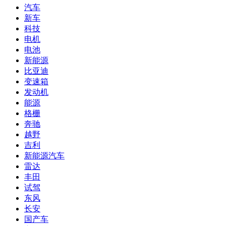
汽车
新车
科技
电机
电池
新能源
比亚迪
变速箱
发动机
能源
格栅
奔驰
越野
吉利
新能源汽车
雷达
丰田
试驾
东风
长安
国产车