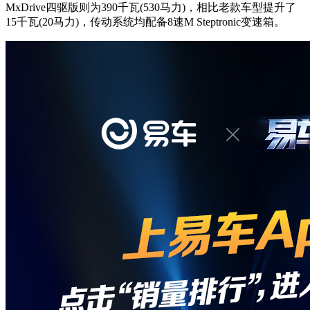
MxDrive四驱版则为390千瓦(530马力)，相比老款车型提升了
15千瓦(20马力)，传动系统均配备8速M Steptronic变速箱。